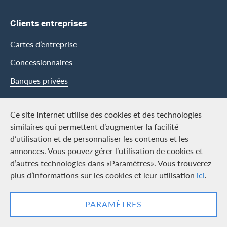
Clients entreprises
Cartes d’entreprise
Concessionnaires
Banques privées
Swisscard
Ce site Internet utilise des cookies et des technologies
similaires qui permettent d’augmenter la facilité
Carrière
d’utilisation et de personnaliser les contenus et les
annonces. Vous pouvez gérer l’utilisation de cookies et
Offres d’emploi
d’autres technologies dans «Paramètres». Vous trouverez
Média
plus d’informations sur les cookies et leur utilisation
ici
.
Contact & Social channels
PARAMÈTRES
LinkedIn
Facebook