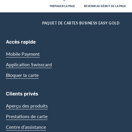
PARTAGER LA PAGE
REVENIR AU DÉBUT DE LA PAGE
Footer
Breadcrumb
CLIENTS ENTREPRISES
CARTES D’ENTREPRISE
APERÇU DES CARTES POUR LES CLIENTS ENTREPRISES
HOME
PAQUET DE CARTES BUSINESS EASY GOLD
Footer Navigation
Accès rapide
Mobile Payment
Application Swisscard
Bloquer la carte
Clients privés
Aperçu des produits
Prestations de carte
Centre d’assistance