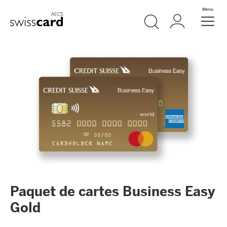
Aller vers le lien Navigation
Recherche
Login
Menu
Header
Logo
Meta Navigation
Paquet de cartes Business Easy
Gold