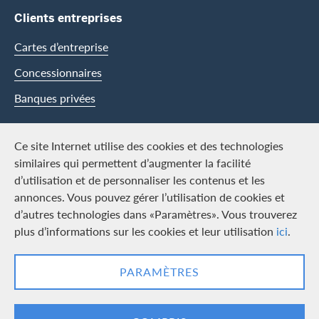
Clients entreprises
Cartes d’entreprise
Concessionnaires
Banques privées
Swisscard
Ce site Internet utilise des cookies et des technologies
similaires qui permettent d’augmenter la facilité
Carrière
d’utilisation et de personnaliser les contenus et les
annonces. Vous pouvez gérer l’utilisation de cookies et
Offres d’emploi
d’autres technologies dans «Paramètres». Vous trouverez
Média
plus d’informations sur les cookies et leur utilisation
ici
.
Contact & Social channels
PARAMÈTRES
LinkedIn
Facebook