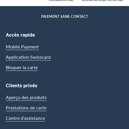
Footer
Breadcrumb
CLIENTS PRIVES
CENTRE D’ASSISTANCE
SERVICES MYDRIVE
HOME
PAIEMENT SANS CONTACT
Footer Navigation
Accès rapide
Mobile Payment
Application Swisscard
Bloquer la carte
Clients privés
Aperçu des produits
Prestations de carte
Centre d’assistance