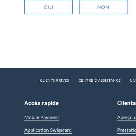
OUI
NON
Footer
Breadcrumb
HOME
CLIENTS PRIVES
CENTRE D’ASSISTANCE
CO
Footer Navigation
Accès rapide
Clients
Mobile Payment
Aperçu d
Application Swisscard
Prestati