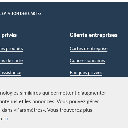
CEPTATION DES CARTES
 privés
Clients entreprises
es produits
Cartes d’entreprise
ons de carte
Concessionnaires
’assistance
Banques privées
chnologies similaires qui permettent d’augmenter
es contenus et les annonces. Vous pouvez gérer
ies dans «Paramètres». Vous trouverez plus
on
ici
.
ECS GmbH, Neugasse 18, 8810 Horgen | Copyright © 2026
idiques
|
Protection des données
|
Paramètres des cookies