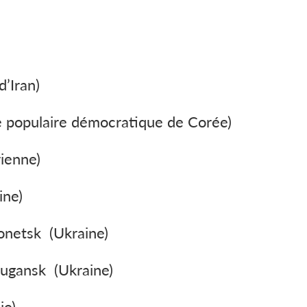
)
d’Iran)
 populaire démocratique de Corée)
rienne)
ine)
onetsk (Ukraine)
ougansk (Ukraine)
ie)