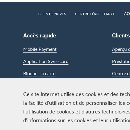
Footer
Breadcrumb
HOME
CLIENTS PRIVES
CENTRE D’ASSISTANCE
AC
Footer Navigation
Accès rapide
Clients
Mobile Payment
Aperçu d
Application Swisscard
Prestati
Bloquer la carte
Centre d
Ce site Internet utilise des cookies et des te
Contact & Social channels
la facilité d’utilisation et de personnaliser l
l’utilisation de cookies et d’autres technolog
d’informations sur les cookies et leur utilisati
Logo & mentions légales
Cards, issued by Swisscard A
Conditions et informations jur