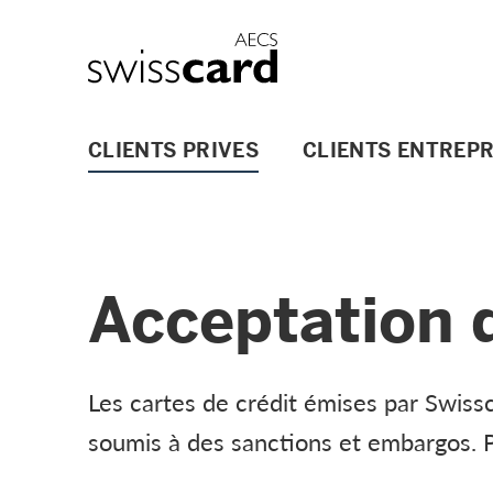
Aller vers le lien Navigation
Header
Logo
Navigation principale
CLIENTS PRIVES
CLIENTS ENTREPR
Acceptation 
Les cartes de crédit émises par Swissc
soumis à des sanctions et embargos. P