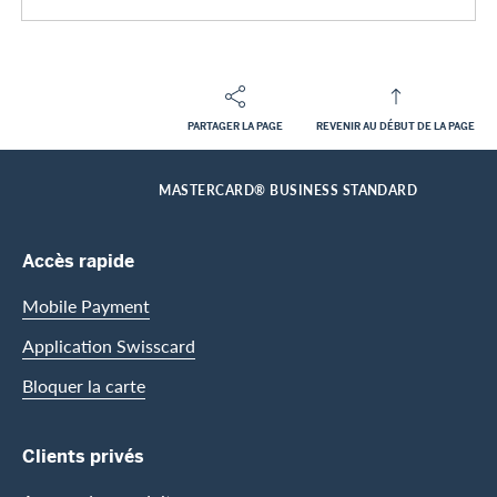
PARTAGER LA PAGE
REVENIR AU DÉBUT DE LA PAGE
Footer
Breadcrumb
CLIENTS ENTREPRISES
CARTES D’ENTREPRISE
APERÇU DES CARTES POUR LES CLIENTS ENTREPRISES
HOME
MASTERCARD® BUSINESS STANDARD
Footer Navigation
Accès rapide
Mobile Payment
Application Swisscard
Bloquer la carte
Clients privés